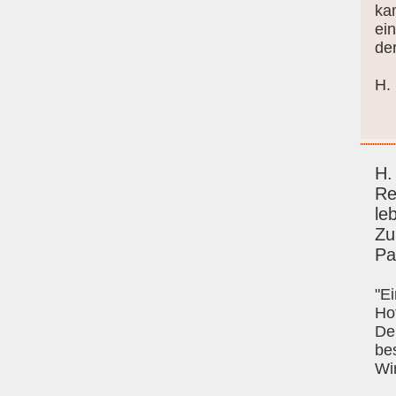
ka
ein
de
H.
H.
Re
leb
Zu
Pa
"Ei
Ho
Der
be
Wir