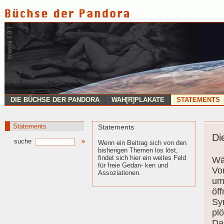
DIE BÜCHSE DER PANDORA
WAH[R]PLAKATE
STATEMENTS
Statements
Statements
Di
suche
Wenn ein Beitrag sich von den
bisherigen Themen los löst,
findet sich hier ein weites Feld
Wä
für freie
Gedan- ken und
Vo
Assoziationen
.
um
öf
Sy
plö
Da