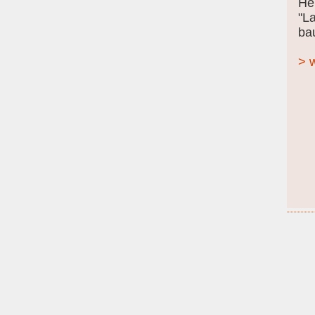
He
"L
bau
> w