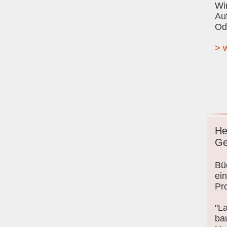
Wir
Au
Od
> w
He
Ge
Bü
ein
Pro
"L
bau