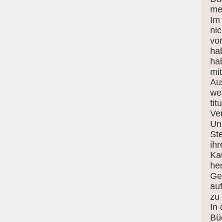
me
Im
ni
vo
hab
ha
mi
Au
we
tit
Ve
Uns
St
ih
Ka
he
Ge
au
zu
In
Bü