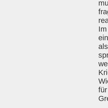
mu
fr
rea
Im
ei
al
sp
we
Kr
Wi
fü
Gr