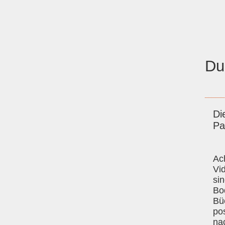
Du
Di
Pa
Ac
Vi
si
Bo
Bü
pos
na