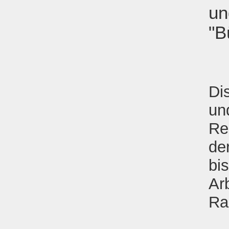
un
"B
Di
un
Re
de
bi
Ar
Ra