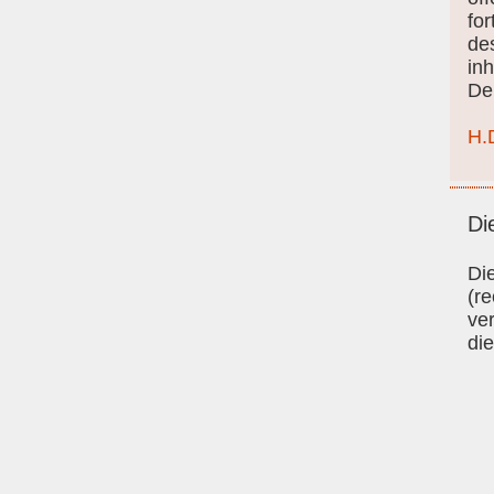
fo
de
inh
De
H.
Di
Di
(re
ve
di