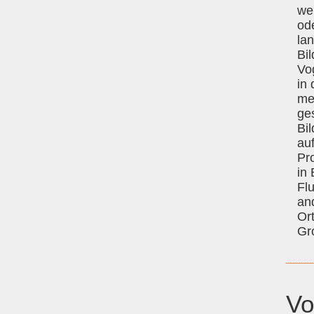
we
od
la
Bil
Vo
in
me
ge
Bil
au
Pr
in
Fl
an
Or
Gr
Vo