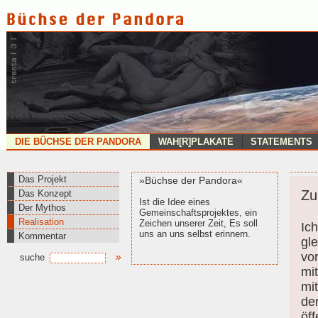
DIE BÜCHSE DER PANDORA
WAH[R]PLAKATE
STATEMENTS
Das Projekt
»Büchse der Pandora«
Zu
Das Konzept
Ist die Idee eines
Der Mythos
Gemeinschaftsprojektes, ein
Realisation
Zeichen unserer Zeit, Es soll
Ic
uns an uns selbst erinnern.
Kommentar
gle
vo
suche
mit
mi
de
öf