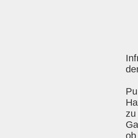
In
de
Pu
Ha
zu
Ga
ob