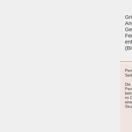
Gr
An
Ge
Fe
en
(Bi
Pen
Sei
Die
Pen
bet
im 
ein
Skul