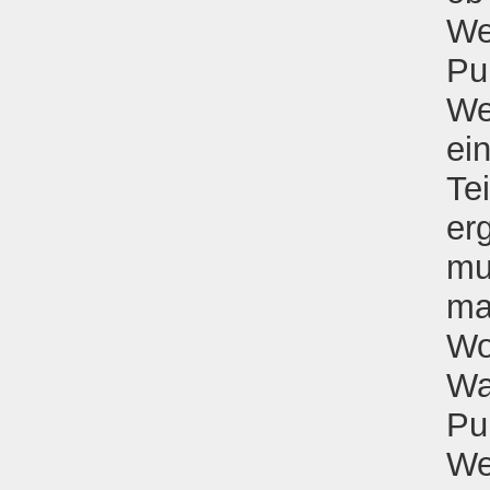
We
Pu
We
ei
Te
erg
mu
ma
Wo
Wa
Pu
We